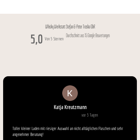
€10,00
bis
€1.000,00
Whisky Werkstatt Stefan & Peter Troska GbR
5,0
Durchschnitt aus 15 Google Bewertungen
Von 5 Sternen
Katja Kreutzmann
vor 3 Tagen
Toller kleiner Laden mit riesiger Auswahl an nicht alltäglichen Flaschen und sehr
angenehmer Beratung!