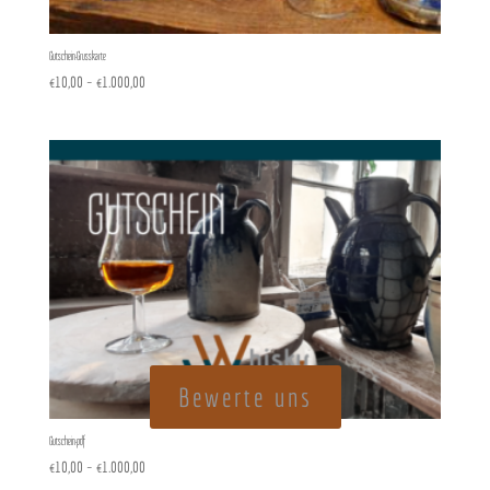
Gutschein-Grusskarte
Preisspanne:
€
10,00
–
€
1.000,00
€10,00
bis
€1.000,00
Bewerte uns
Gutschein-pdf
Preisspanne:
€
10,00
–
€
1.000,00