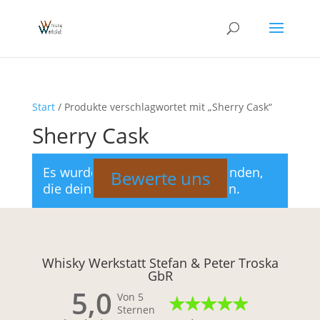
Start
/ Produkte verschlagwortet mit „Sherry Cask“
Sherry Cask
Es wurden keine Produkte gefunden,
Bewerte uns
die deiner Auswahl entsprechen.
Whisky Werkstatt Stefan & Peter Troska
GbR
5,0
Von 5
Sternen