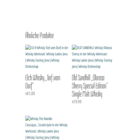
Ähnliche Produkte
Elch Whisky „Torf vom
Old Sandhill „Oloroso
Dorf“
Sherry Special Edition“
Single Malt Whisky
€
65,00
€
59,90