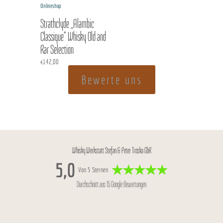
Strathclyde „Alambic
Classique“ Whisky Old and
Rar Selection
€
142,00
Bewerte uns
Whisky Werkstatt Stefan & Peter Troska GbR
5,0
Von 5 Sternen
Durchschnitt aus 15 Google Bewertungen