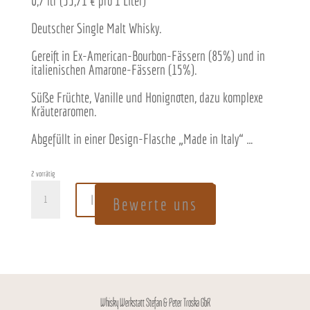
0,7 ltr (55,71 € pro 1 Liter)
Deutscher Single Malt Whisky.
Gereift in Ex-American-Bourbon-Fässern (85%) und in
italienischen Amarone-Fässern (15%).
Süße Früchte, Vanille und Honignoten, dazu komplexe
Kräuteraromen.
Abgefüllt in einer Design-Flasche „Made in Italy“ …
2 vorrätig
BUD
In den Warenkorb
SPENCER
Bewerte uns
-
THE
LEGEND
-
Single
Malt
Whisky
Whisky Werkstatt Stefan & Peter Troska GbR