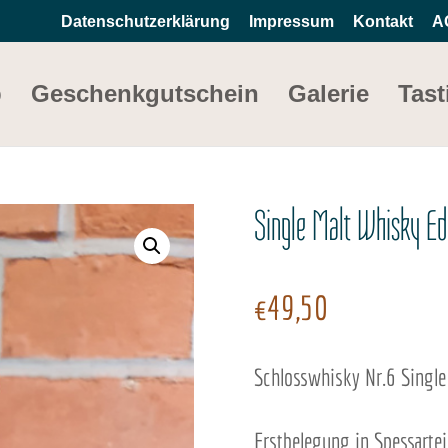
Datenschutzerklärung
Impressum
Kontakt
A
p
Geschenkgutschein
Galerie
Tast
Single Malt Whisky Ed
€
49,50
Schlosswhisky Nr.6 Single 
Erstbelegung in Spessarte