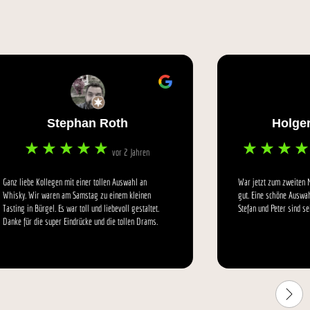
h
Holger Hoffmeier
2 Jahren
Bearbeitet: vor 3 Jahren
swahl an
War jetzt zum zweiten Mal zu Tasting wieder sehr
 kleinen
gut. Eine schöne Auswahl Schottischer whiskyis.
ll gestaltet.
Stefan und Peter sind sehr gute Gastgeber.
llen Drams.