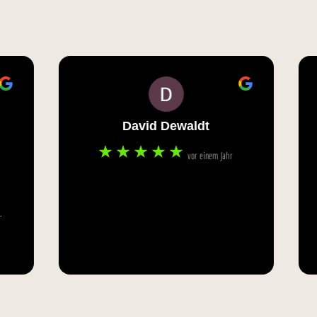
David Dewaldt
Stephan Rot
vor einem Jahr
vor 
Ganz liebe Kollegen mit einer tollen Au
Whisky. Wir waren am Samstag zu einem
Tasting in Bürgel. Es war toll und liebevo
Danke für die super Eindrücke und die to