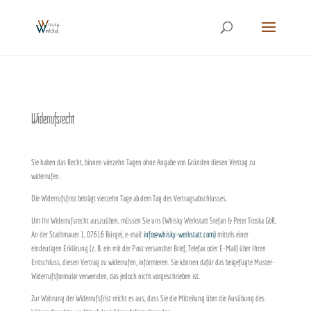
Widerrufsrecht
Sie haben das Recht, binnen vierzehn Tagen ohne Angabe von Gründen diesen Vertrag zu
widerrufen.
Die Widerrufsfrist beträgt vierzehn Tage ab dem Tag des Vertragsabschlusses.
Um Ihr Widerrufsrecht auszuüben, müssen Sie uns (Whisky Werkstatt Stefan & Peter Troska GbR,
An der Stadtmauer 1, 07616 Bürgel, e-mail:
info@whisky-werkstatt.com)
mittels einer
eindeutigen Erklärung (z. B. ein mit der Post versandter Brief, Telefax oder E-Mail) über Ihren
Entschluss, diesen Vertrag zu widerrufen, informieren. Sie können dafür das beigefügte Muster-
Widerrufsformular verwenden, das jedoch nicht vorgeschrieben ist.
Zur Wahrung der Widerrufsfrist reicht es aus, dass Sie die Mitteilung über die Ausübung des