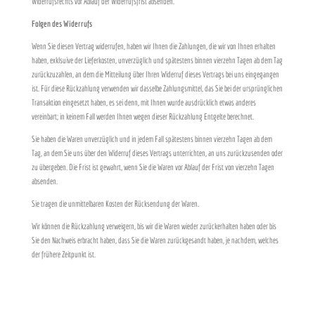
Widerrufsrechts vor Ablauf der Widerrufsfrist absenden.
Folgen des Widerrufs
Wenn Sie diesen Vertrag widerrufen, haben wir Ihnen die Zahlungen, die wir von Ihnen erhalten
haben, exklsuive der Lieferkosten, unverzüglich und spätestens binnen vierzehn Tagen ab dem Tag
zurückzuzahlen, an dem die Mitteilung über Ihren Widerruf dieses Vertrags bei uns eingegangen
ist. Für diese Rückzahlung verwenden wir dasselbe Zahlungsmittel, das Sie bei der ursprünglichen
Transaktion eingesetzt haben, es sei denn, mit Ihnen wurde ausdrücklich etwas anderes
vereinbart; in keinem Fall werden Ihnen wegen dieser Rückzahlung Entgelte berechnet.
Sie haben die Waren unverzüglich und in jedem Fall spätestens binnen vierzehn Tagen ab dem
Tag, an dem Sie uns über den Widerruf dieses Vertrags unterrichten, an uns zurückzusenden oder
zu übergeben. Die Frist ist gewahrt, wenn Sie die Waren vor Ablauf der Frist von vierzehn Tagen
absenden.
Sie tragen die unmittelbaren Kosten der Rücksendung der Waren.
Wir können die Rückzahlung verweigern, bis wir die Waren wieder zurückerhalten haben oder bis
Sie den Nachweis erbracht haben, dass Sie die Waren zurückgesandt haben, je nachdem, welches
der frühere Zeitpunkt ist.