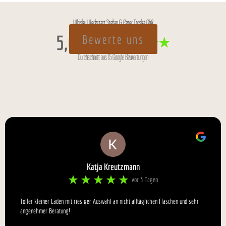
Whisky Werkstatt Stefan & Peter Troska GbR
5,0
Bewerte uns
Von 5 Sternen
Durchschnitt aus 15 Google Bewertungen
Katja Kreutzmann
vor 3 Tagen
Toller kleiner Laden mit riesiger Auswahl an nicht alltäglichen Flaschen und sehr
angenehmer Beratung!